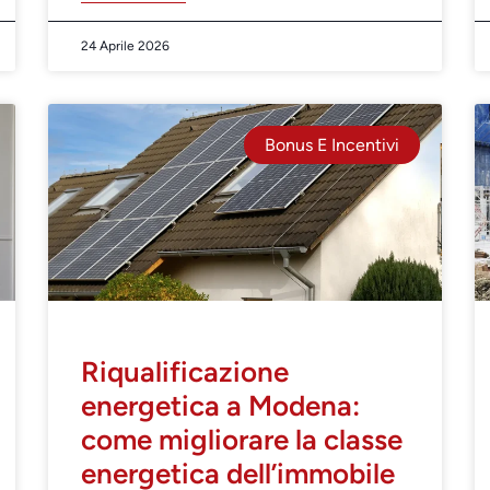
24 Aprile 2026
Bonus E Incentivi
Riqualificazione
energetica a Modena:
come migliorare la classe
energetica dell’immobile