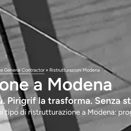
o e General Contractor
»
Ristrutturazioni Modena
zione a Modena
. Pirigrif la trasforma. Senza st
i tipo di ristrutturazione a Modena: pr