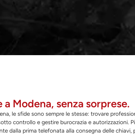
ne a Modena, senza sorprese.
na, le sfide sono sempre le stesse: trovare professioni
 sotto controllo e gestire burocrazia e autorizzazioni. P
te dalla prima telefonata alla consegna delle chiavi, pe