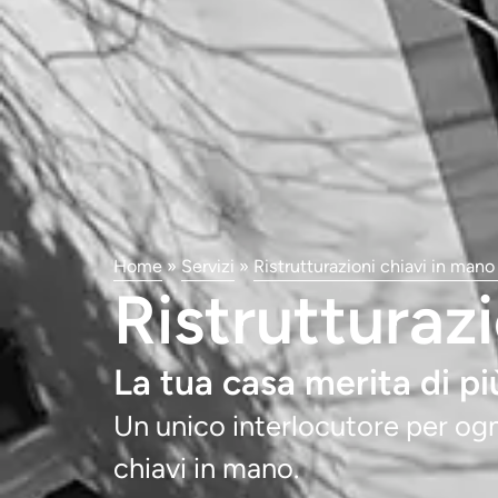
Home
»
Servizi
»
Ristrutturazioni chiavi in man
Ristruttura
La tua casa merita di più
Un unico interlocutore per ogn
chiavi in mano.