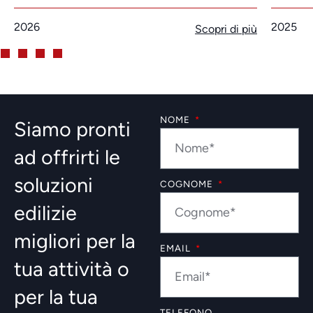
2026
2025
Scopri di più
NOME
Siamo pronti
ad offrirti le
soluzioni
COGNOME
edilizie
migliori per la
EMAIL
tua attività o
per la tua
TELEFONO